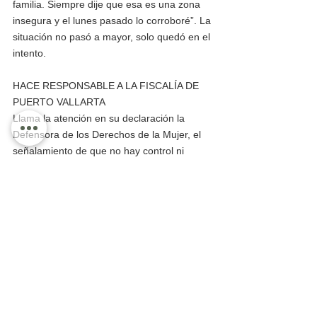
familia. Siempre dije que esa es una zona 
insegura y el lunes pasado lo corroboré”. La 
situación no pasó a mayor, solo quedó en el 
intento.
HACE RESPONSABLE A LA FISCALÍA DE 
PUERTO VALLARTA 
Llama la atención en su declaración la 
Defensora de los Derechos de la Mujer, el 
señalamiento de que no hay control ni 
seguridad, pero que sí existen las cámaras 
de seguridad, que por lo que pasó le hace 
pensar que no funcionan, porque en la 
Fiscalía nadie se dio cuenta de lo ocurrido 
hasta que ella misma corrió a la caseta de 
seguridad a pedir ayuda, y que la Fiscalía 
carece de vigilancia efectiva. 
Dijo que sobre lo sucedido dijo: “La Fiscalía 
trata de minimizar el hecho, no quiere 
investigar lo que están detrás de ese 