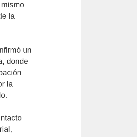
n mismo 
e la 
nfirmó un 
a, donde 
pación 
r la 
do.
ontacto 
ial, 