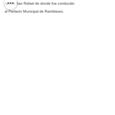
Iglesia San Rafael de donde fue conducido 
al Panteón Municipal de Ramblases. 
Nuestro pésame a  la familia Covarrubias.
SUSPENDE ASAMBLEA EL EJIDO 
PUERTO VALLARTA POR COVID-19
La asamblea del Ejido Puerto Vallarta 
suspendió la asamblea correspondiente al 
mes de julio a consecuencia de la 
emergencia sanitaria por el Covid-19 y en 
acatamiento a las ordenanzas 
correspondientes de los gobiernos 
municipal, estatal y federal, y como un acto 
de responsabilidad de la dirigencia del 
Ejido, con el fin de evitar contagios, ya que 
muchos de los miembros del núcleo agrario 
son adultos. El aviso fue transmitido por la 
licenciada Chuyita García Aréchiga, y 
señala: