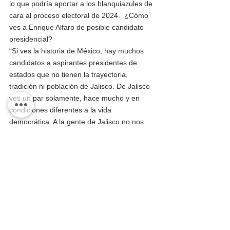
lo que podría aportar a los blanquiazules de 
cara al proceso electoral de 2024.  ¿Cómo 
ves a Enrique Alfaro de posible candidato 
presidencial?
“Si ves la historia de México, hay muchos 
candidatos a aspirantes presidentes de 
estados que no tienen la trayectoria, 
tradición ni población de Jalisco. De Jalisco 
ves un par solamente, hace mucho y en 
condiciones diferentes a la vida 
democrática. A la gente de Jalisco no nos 
gustan los temas nacionales ni estar allá, 
porque el estado es importante, pero ese 
debe cambiar, Jalisco tiene que aportar 
más a la vida nacional. Enrique tiene que 
ser candidato a la presidencia y Jalisco lo 
tiene que apoyar”. Delegado del PAN en 
Quintana Roo, pero en Jalisco Emilio 
González apoya a Enrique Alfaro y a MC… 
“Yo de política no sé nada, yo hablo como 