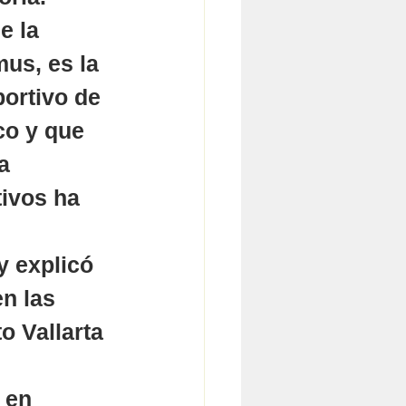
e la 
us, es la 
ortivo de 
co y que 
a 
ivos ha 
y explicó 
n las 
o Vallarta 
 en 