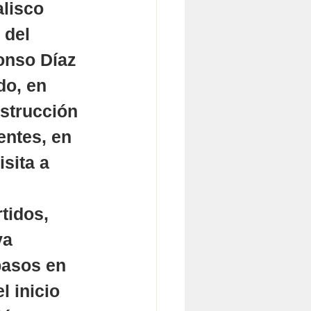
lisco 
 del 
onso Díaz 
do, en 
strucción 
entes, en 
sita a 
 
tidos, 
ya 
pasos en 
l inicio 