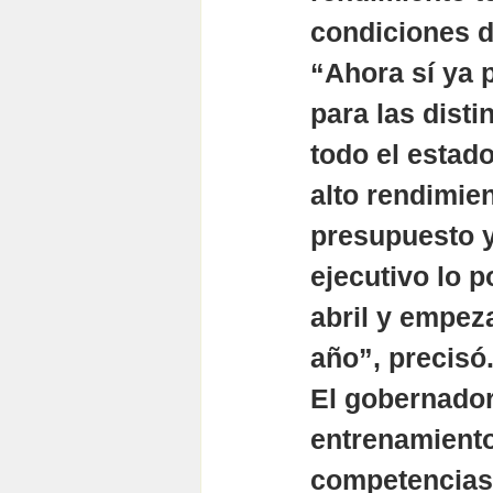
condiciones de
“Ahora sí ya 
para las dist
todo el estado
alto rendimien
presupuesto y
ejecutivo lo 
abril y empeza
año”, precisó.
El gobernador 
entrenamiento
competencias 