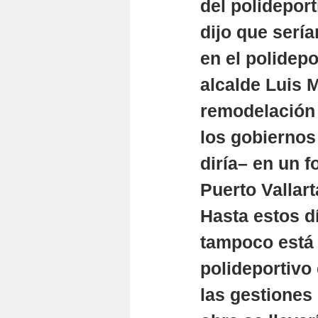
del polidepor
dijo que sería
en el polidep
alcalde Luis M
remodelación 
los gobiernos
diría– en un f
Puerto Vallart
Hasta estos dí
tampoco está 
polideportivo
las gestiones 