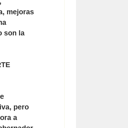
, 
a, mejoras 
ma 
 son la 
TE 
e 
iva, pero 
ora a 