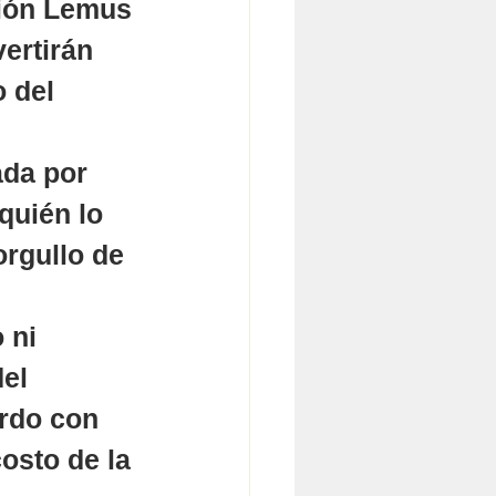
sión Lemus 
ertirán 
 del 
ada por 
quién lo 
orgullo de 
 ni 
el 
rdo con 
osto de la 