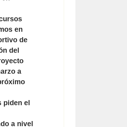
cursos 
emos en 
rtivo de 
ón del 
royecto 
arzo a 
 próximo 
 piden el 
do a nivel 