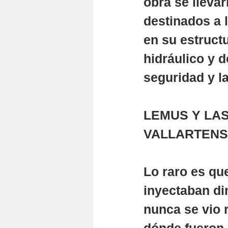
obra se llevar
destinados a 
en su estruct
hidráulico y 
seguridad y la
LEMUS Y LAS
VALLARTEN
Lo raro es qu
inyectaban din
nunca se vio r