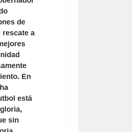
gobernador 
do 
ones de 
 rescate a 
mejores 
unidad 
isamente 
iento. En 
ha 
tbol está 
loria, 
e sin 
oria.