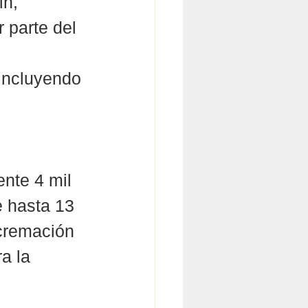
n, 
 parte del 
incluyendo 
 
nte 4 mil 
 hasta 13 
cremación 
a la 