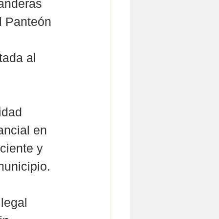
anderas 
l Panteón 
 
tada al 
idad 
ancial en 
ciente y 
municipio.
legal 