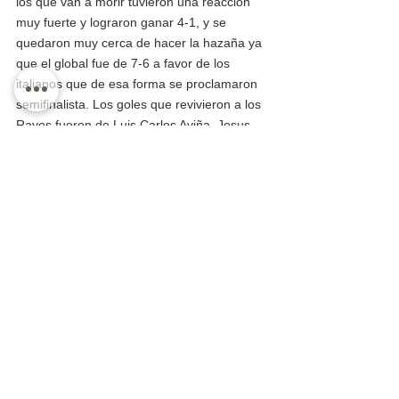
los que van a morir tuvieron una reacción 
muy fuerte y lograron ganar 4-1, y se 
quedaron muy cerca de hacer la hazaña ya 
que el global fue de 7-6 a favor de los 
italianos que de esa forma se proclamaron 
semifinalista. Los goles que revivieron a los 
Rayos fueron de Luis Carlos Aviña, Jesus 
Alonso Toscano y con doble anotación Raúl 
Meléndez. 
ESTUVO BUENO EL AGARRÓN EN 
IXTAPA Y PASARON LOS MÉDICOS
Otro de los duelos que desde el inicio se le 
consideró como una de las mejores 
eliminatorias, fue el clásico ixtapense, entre 
Médicos y el Real Ixtapa. En la ida Médicos 
tomó la ventaja 3-2, por lo que el juego de 
vuelta se puso de campanillas, se dieron 
con todo hablando deportivamente, y al 