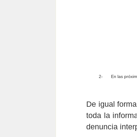
2-	En las pró
De igual forma
toda la inform
denuncia inter