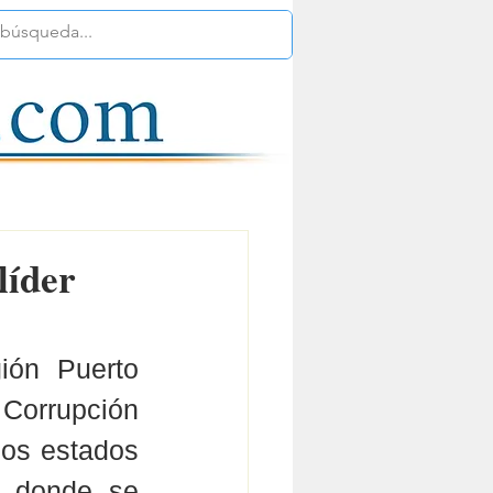
líder
ión Puerto 
 Corrupción 
los estados 
 donde se 