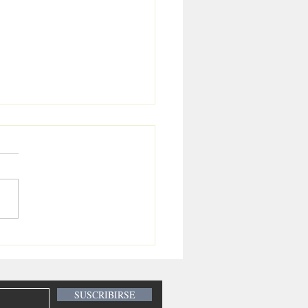
inchismo
abanderense?
SUSCRIBIRSE