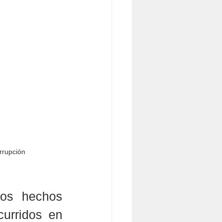
orrupción 
los hechos 
urridos en 