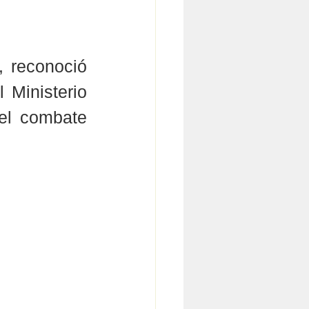
 reconoció 
 Ministerio 
l combate 