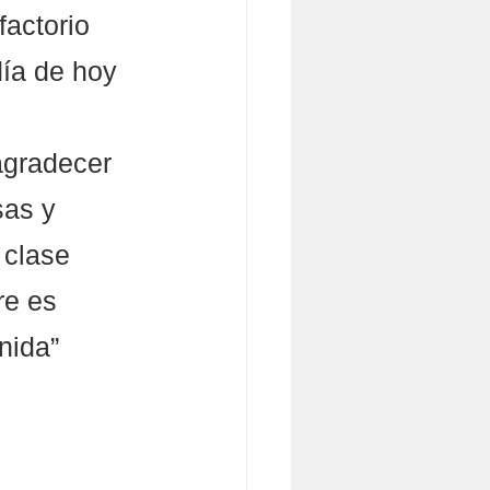
actorio 
día de hoy 
 
agradecer 
sas y 
 clase 
re es 
nida”