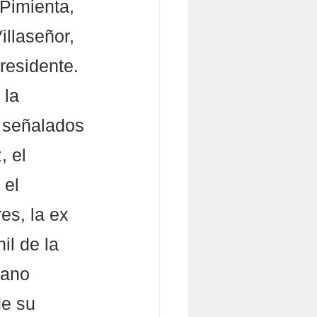
Pimienta, 
llaseñor, 
residente.
 la 
a señalados 
 el 
 el 
es, la ex 
il de la 
rano 
de su 