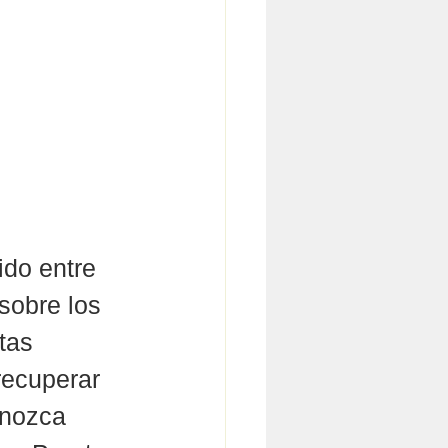
do entre 
sobre los 
tas 
recuperar 
nozca  