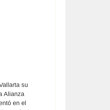
allarta su 
a Alianza 
ntó en el 