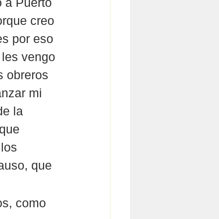
 a Puerto 
orque creo 
s por eso 
 les vengo 
s obreros 
anzar mi 
e la 
 que 
los 
auso, que 
os, como 