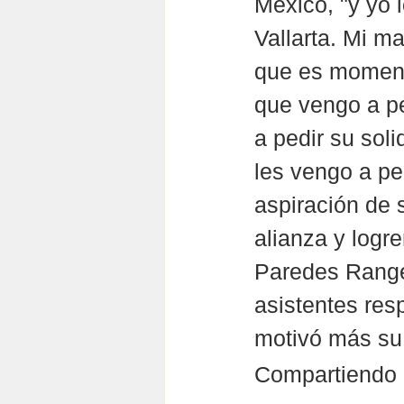
México, "y yo 
Vallarta. Mi ma
que es moment
que vengo a pe
a pedir su sol
les vengo a pe
aspiración de 
alianza y logr
Paredes Rangel
asistentes res
motivó más su
Compartiendo 