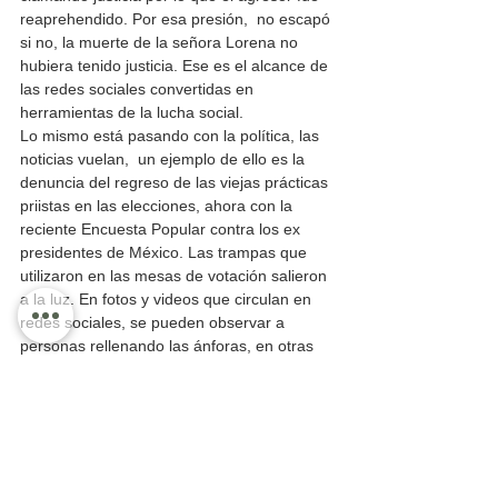
reaprehendido. Por esa presión,  no escapó 
si no, la muerte de la señora Lorena no 
hubiera tenido justicia. Ese es el alcance de 
las redes sociales convertidas en 
herramientas de la lucha social.  
Lo mismo está pasando con la política, las 
noticias vuelan,  un ejemplo de ello es la 
denuncia del regreso de las viejas prácticas 
priistas en las elecciones, ahora con la 
reciente Encuesta Popular contra los ex 
presidentes de México. Las trampas que 
utilizaron en las mesas de votación salieron 
a la luz. En fotos y videos que circulan en 
redes sociales, se pueden observar a 
personas rellenando las ánforas, en otras 
cruzando las boletas doblándolas y 
depositándolas. 
“PERO EL PRI RESUCITABA MÁS”
El Instituto Nacional Electoral, INE, dio a 