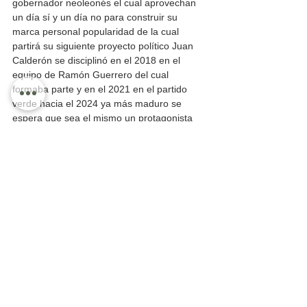
gobernador neoleonés el cual aprovechan 
un día sí y un día no para construir su 
marca personal popularidad de la cual 
partirá su siguiente proyecto político Juan 
Calderón se disciplinó en el 2018 en el 
equipo de Ramón Guerrero del cual 
formaba parte y en el 2021 en el partido 
verde hacia el 2024 ya más maduro se 
espera que sea el mismo un protagonista 
que le dispute espacios al mismo Luis 
Ernesto Munguía también en el partido 
verde el doctor Francisco Sánchez gaeta 
giacomo regidor del ayuntamiento de 
Puerto Vallarta tendrá una mayor 
oportunidad para seguir evolucionando 
Como operador político hay que recordar 
que el popular Paco Sánchez Junior se 
convirtió desde el 2017 en un constructor 
de alianzas a nivel nacional y estatal lo cual 
le permitió contribuir al nombramiento de 
Carlos Lomelí como candidato a la alcaldía 
de Guadalajara y de llevar a la final en el 