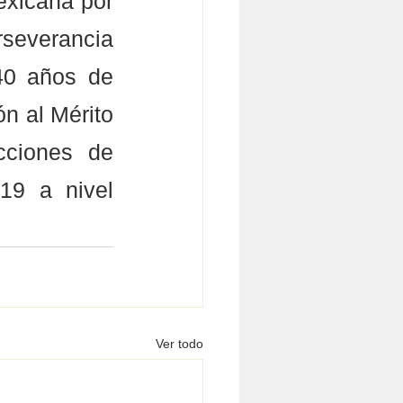
xicana por 
everancia 
40 años de 
n al Mérito 
cciones de 
19 a nivel 
Ver todo