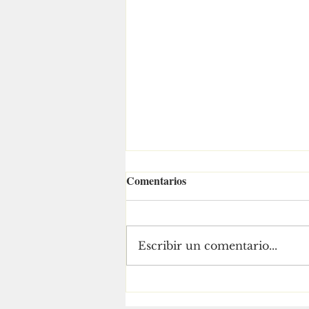
Comentarios
Escribir un comentario...
El territorio es la bandera de
Ra Aguilar