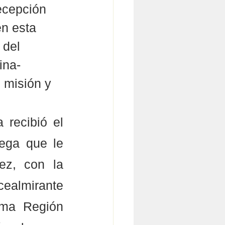
ecepción 
n esta 
 del 
ina-
 misión y 
recibió el 
ga que le 
z, con la 
ealmirante 
ma Región 