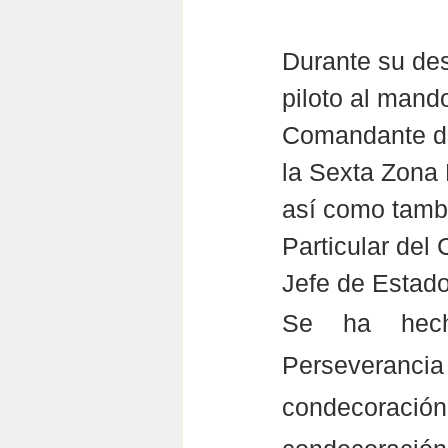
Durante su de
piloto al mand
Comandante de
la Sexta Zona
así como tambi
Particular del
Jefe de Estad
Se ha hech
Perseveran
condecoraci