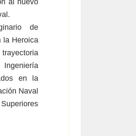
n al nuevo 
al.
inario de 
 la Heroica 
rayectoria 
Ingeniería 
dos en la 
ación Naval 
Superiores 