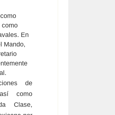
 como 
í como 
vales. En 
l Mando, 
etario 
ientemente 
al.
iones de 
así como 
a Clase, 