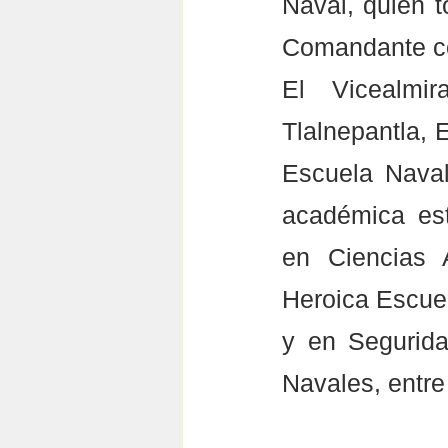
Naval, quien t
Comandante co
El Vicealmi
Tlalnepantla, 
Escuela Naval
académica est
en Ciencias A
Heroica Escuel
y en Segurida
Navales, entre