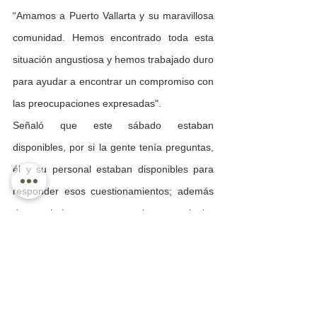
“Amamos a Puerto Vallarta y su maravillosa 
comunidad. Hemos encontrado toda esta 
situación angustiosa y hemos trabajado duro 
para ayudar a encontrar un compromiso con 
las preocupaciones expresadas".
Señaló que este sábado estaban 
disponibles, por si la gente tenía preguntas, 
él y su personal estaban disponibles para 
responder esos cuestionamientos; además 
de trabajar para resolver cualquier 
inquietud.
Cabe recordar, que desde finales del año 
pasado, vecinos de la colonia Emiliano 
Zapata, encabezados por el padre Esteban, 