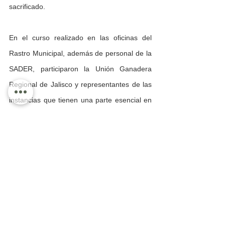
sacrificado.
En el curso realizado en las oficinas del 
Rastro Municipal, además de personal de la 
SADER, participaron la Unión Ganadera 
Regional de Jalisco y representantes de las 
instancias que tienen una parte esencial en 
la movilización y los permisos de sacrificio, 
en la compra-venta de ganado.
En este curso precisamente se analizaron 
las problemáticas que plantearon los 
ganaderos, predominando los temas 
legales.
Regional