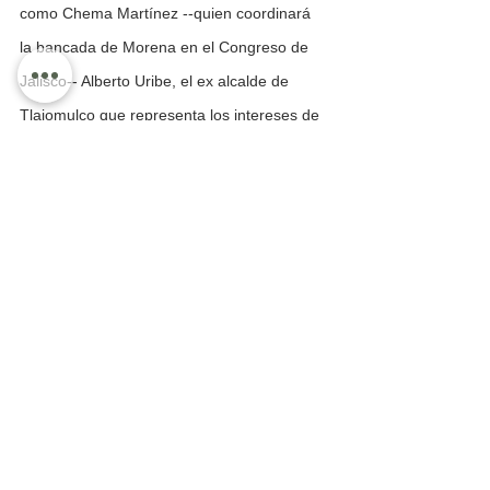
como Chema Martínez --quien coordinará 
la bancada de Morena en el Congreso de 
Jalisco-- Alberto Uribe, el ex alcalde de 
Tlajomulco que representa los intereses de 
Marcelo Ebrard así como con el todavía 
mandamás de los morenos en Jalisco, 
Carlos Lomelí.
Hay que recordar que hace prácticamente 
un año Lomelí buscó a Dávalos para 
sumarlo a Morena hacia el 2021 pero el 
ingeniero determinó apegarse a sus 
compromisos con el gobernador. 
Compromisos cuyos términos se 
modificaron en marzo por parte del 
traidorzuelo, quien salió con que debía ser 