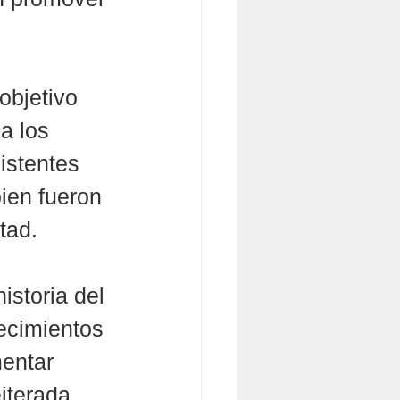
objetivo 
a los 
istentes 
ien fueron 
tad.
istoria del 
ecimientos 
entar 
iterada 