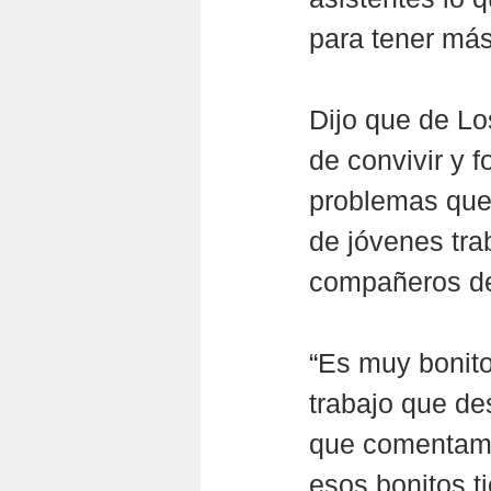
para tener má
Dijo que de Lo
de convivir y f
problemas que 
de jóvenes tra
compañeros de
“Es muy bonito 
trabajo que d
que comentamo
esos bonitos t