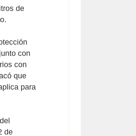
tros de 
o.
otección 
junto con 
rios con 
acó que 
aplica para 
del 
2 de 