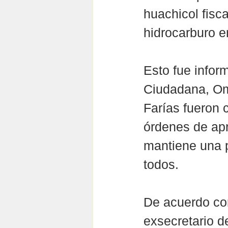
huachicol fisca
hidrocarburo 
Esto fue infor
Ciudadana, Oma
Farías fueron 
órdenes de apr
mantiene una po
todos.
De acuerdo con
exsecretario d