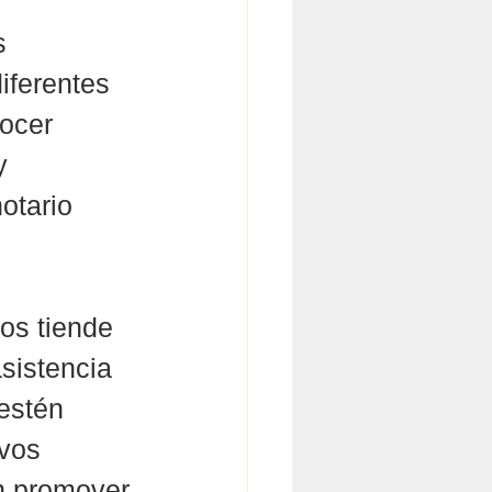
s 
iferentes 
nocer 
y 
otario 
os tiende 
sistencia 
estén 
vos 
n promover 