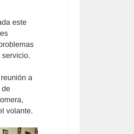
ada este 
tes 
 problemas 
 servicio.
 reunión a 
 de 
lomera, 
l volante.