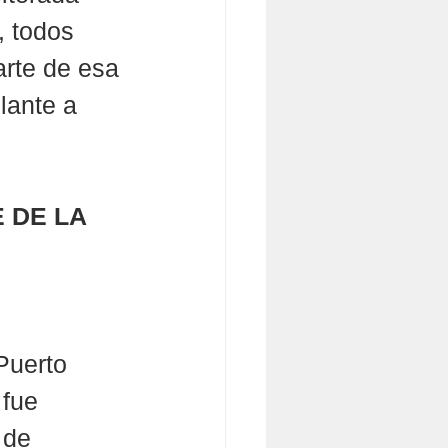
 todos 
rte de esa 
lante a 
 DE LA 
 
uerto 
fue 
 de 