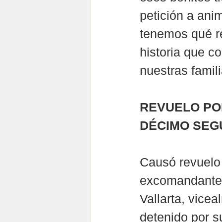
petición a ani
tenemos qué r
historia que c
nuestras famil
REVUELO PO
DÉCIMO SEG
Causó revuelo e
excomandante 
Vallarta, vice
detenido por s