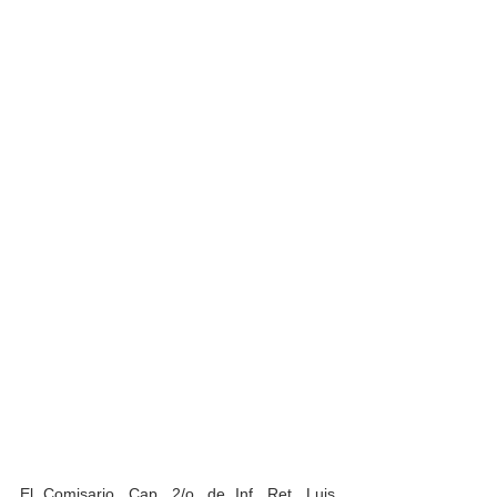
El Comisario, Cap. 2/o. de Inf. Ret. Luis 