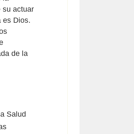
 su actuar 
 es Dios. 
os 
e 
da de la 
la Salud 
as 