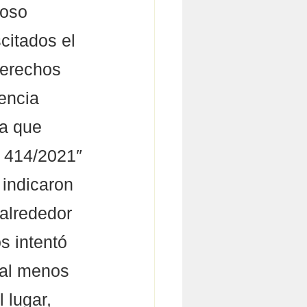
loso 
citados el 
derechos 
encia 
ra que 
l 414/2021″
 indicaron 
 alrededor 
s intentó 
 al menos 
 lugar, 