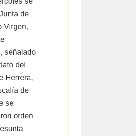
ércoles se 
 Junta de 
 Virgen, 
de 
, señalado 
dato del 
e Herrera, 
calía de 
e se 
eron orden 
resunta 