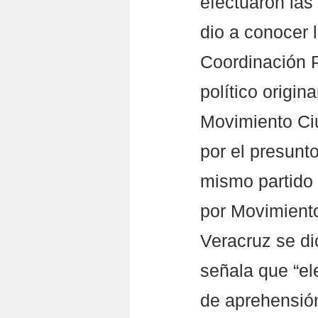
efectuaron las
dio a conocer l
Coordinación P
político origin
Movimiento Ciu
por el presunt
mismo partido 
por Movimiento
Veracruz se di
señala que “el
de aprehensión