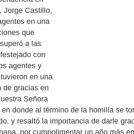
, Jorge Castillo, 
agentes en una 
ciones que 
 superó a las 
festejado con 
Los agentes y 
stuvieron en una 
 de gracias en 
Nuestra Señora 
en donde al término de la homilía se to
do, y resaltó la importancia de darle gra
pana, por cumpolimentar un año más en