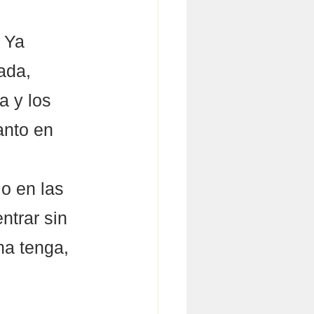
 Ya 
ada, 
 y los 
anto en 
o en las 
ntrar sin 
na tenga, 