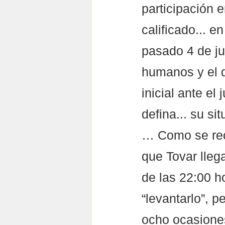
participación e
calificado... e
pasado 4 de ju
humanos y el 
inicial ante el
defina... su si
… Como se reco
que Tovar lleg
de las 22:00 h
“levantarlo”, 
ocho ocasiones