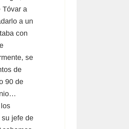
 Tóvar a 
darlo a un 
ntaba con 
e 
rmente, se 
ntos de 
o 90 de 
unio… 
los 
su jefe de 