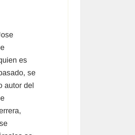
Jose 
e 
quien es 
pasado, se 
 autor del 
e 
rrera, 
se 