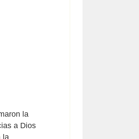
maron la 
cias a Dios 
 la 