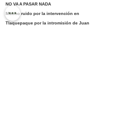
NO VA A PASAR NADA
Mucho ruido por la intervención en 
Tlaquepaque por la intromisión de Juan 
Sandoval Íñiguez, en la elección de 
Tlaquepaque.
El hecho de que el TEPJF, le hubiera 
dado palo a la resolución del Triejal, de 
que si hubo intromisión, no quiere decir 
que se va repetir las elección.
Y por ejemplo los tribunales aceptaron 
que el Presidente AMLO intervino en la 
elección presidencial, y no pasó ni 
pasará nada.
Así que no va a pasar nada, aunque 
Citlalli Anaya, busca que se multe a 