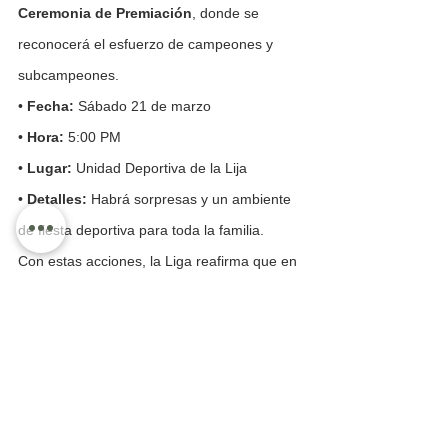
Ceremonia de Premiación
, donde se 
reconocerá el esfuerzo de campeones y 
subcampeones.
• 
Fecha:
 Sábado 21 de marzo
• 
Hora:
 5:00 PM
• 
Lugar:
 Unidad Deportiva de la Lija
• 
Detalles:
 Habrá sorpresas y un ambiente 
de fiesta deportiva para toda la familia.
Con estas acciones, la Liga reafirma que en 
el fútbol de Vallarta no hay espacio para el 
pesimismo; solo hay lugar para el 
crecimiento, la gloria y la unión.
UNIDOS POR LA CANCHA, VALLARTA 
GANA.