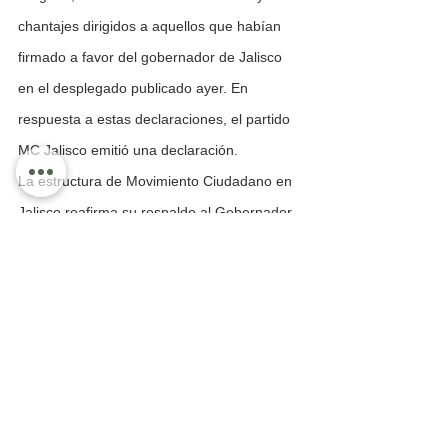
chantajes dirigidos a aquellos que habían 
firmado a favor del gobernador de Jalisco 
en el desplegado publicado ayer. En 
respuesta a estas declaraciones, el partido 
MC Jalisco emitió una declaración.
La estructura de Movimiento Ciudadano en 
Jalisco reafirma su respaldo al Gobernador 
y manifiesta su compromiso continuo con el 
progreso del estado, siempre y cuando se 
les escuche y respete.
"Los líderes que tocamos puertas y 
trabajamos incansablemente por este 
proyecto durante muchos años reiteramos 
nuestro apoyo y compromiso con el 