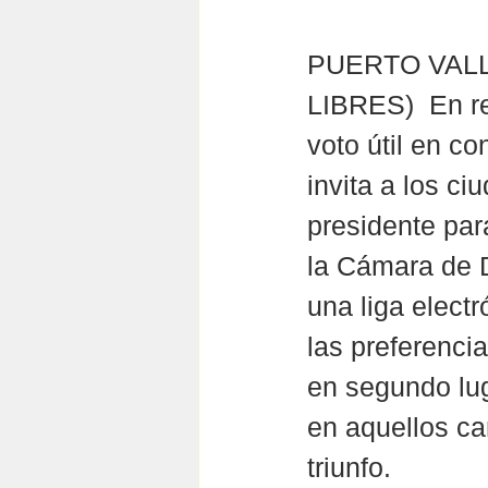
PUERTO VALLA
LIBRES)  En r
voto útil en c
invita a los ci
presidente par
la Cámara de D
una liga electr
las preferenci
en segundo lug
en aquellos ca
triunfo.