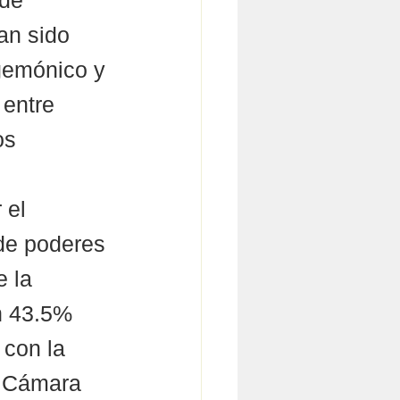
de 
an sido 
egemónico y 
entre 
os 
 el 
 de poderes 
 la 
n 43.5% 
 con la 
a Cámara 