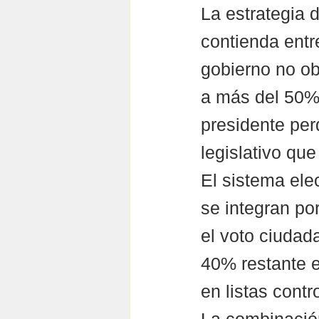
La estrategia d
contienda entr
gobierno no ob
a más del 50% 
presidente perd
legislativo que
El sistema ele
se integran po
el voto ciudada
40% restante e
en listas contr