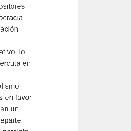
ositores 
ocracia 
tación 
 
tivo, lo 
ercuta en 
elismo 
s en favor 
 en un 
eparte 