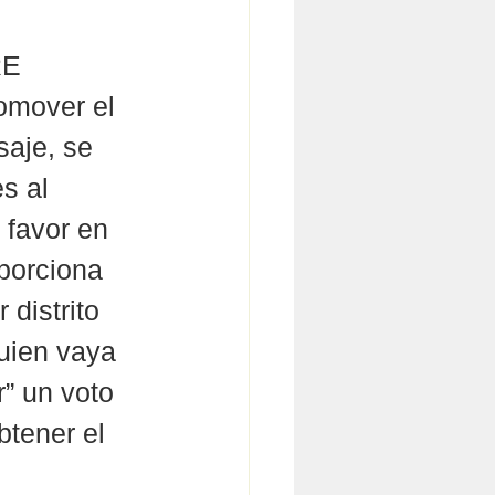
RE 
omover el 
saje, se 
s al 
 favor en 
porciona 
 distrito 
quien vaya 
” un voto 
tener el 