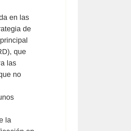
da en las 
ategia de 
principal 
RD), que 
a las 
que no 
unos 
e la 