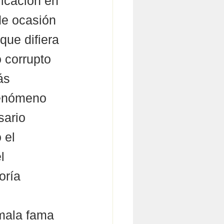
ficación en 
de ocasión 
que difiera 
 corrupto 
ás 
fenómeno 
sario 
 el 
l 
oría 
 mala fama 