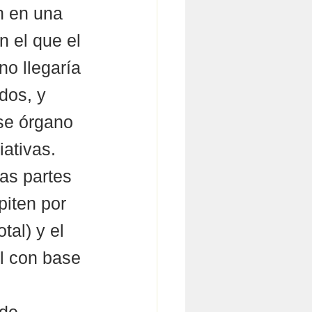
ón en una 
n el que el 
no llegaría 
dos, y 
ese órgano 
iativas.
as partes 
iten por 
tal) y el 
l con base 