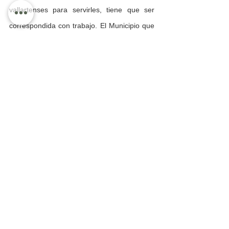
vallartenses para servirles, tiene que ser 
correspondida con trabajo. El Municipio que 
todos soñamos tendrá un gobierno honesto, 
una economía pujante, un turismo vigoroso 
y una infraestructura de la que todas y todos 
podamos sentirnos orgullosos. El Puerto 
Vallarta del futuro tendrá desarrollo social, 
salud, empleo y vivienda digna. Vamos a 
seguir Transformando a Puerto Vallarta”, 
reiteró.
En este acto estuvo acompañado por su 
esposa María de Jesús López Delgado, 
presidenta del DIF Municipal, regidores, 