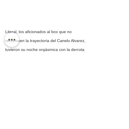
Literal, los aficionados al box que no 
reconocen la trayectoria del Canelo Alvarez, 
tuvieron su noche orgásmica con la derrota 
del jalisciense el sábado. Unos bailaron de 
gusto, otros llenaron las redes sociales 
destrozando la carrera de Canelo, que 
ciertamente fue superado, con apenas dos 
puntos, lo que demuestra la calidad de los 
jueces pues si dan el empate, nada hubiera 
pasado por lo cerrado de la pelea. El que 
más festinófue  el más al anti-Canelo David 