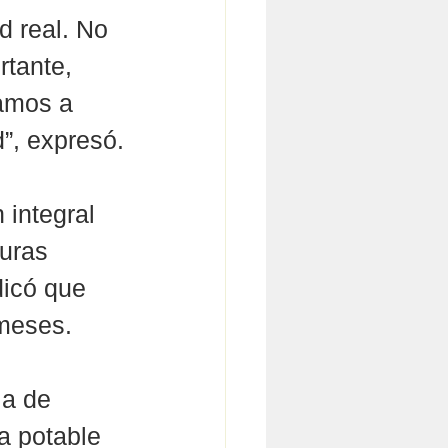
 real. No 
rtante, 
amos a 
d”, expresó.
 integral 
uras 
dicó que 
 meses.
a de 
a potable 