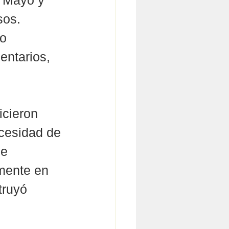
e Mayo y 
sos. 
o 
entarios, 
icieron 
cesidad de 
e 
mente en 
truyó 