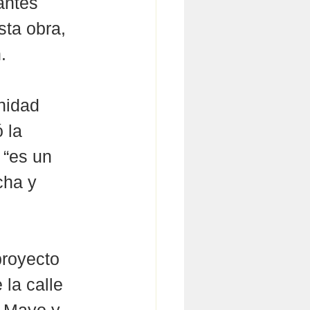
antes 
ta obra, 
. 
nidad 
 la 
 “es un 
cha y 
proyecto 
la calle 