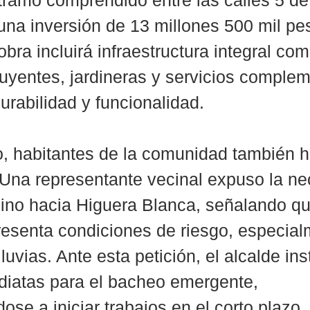
 tramo comprendido entre las calles 5 d
una inversión de 13 millones 500 mil pe
obra incluirá infraestructura integral com
uyentes, jardineras y servicios complem
urabilidad y funcionalidad.
o, habitantes de la comunidad también h
 Una representante vecinal expuso la ne
ino hacia Higuera Blanca, señalando qu
esenta condiciones de riesgo, especial
uvias. Ante esta petición, el alcalde ins
diatas para el bacheo emergente, 
se a iniciar trabajos en el corto plazo.