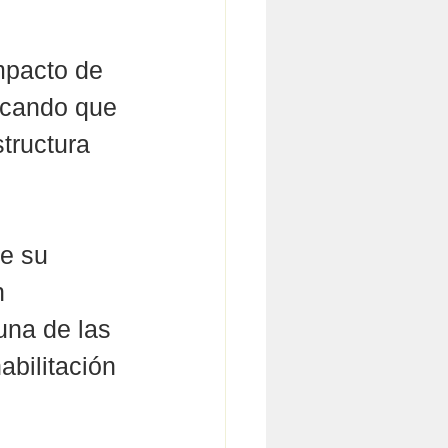
mpacto de 
acando que 
tructura 
e su 
n 
una de las 
abilitación 