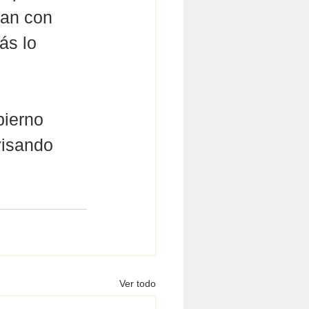
tan con 
ás lo 
ierno 
visando 
 
Ver todo