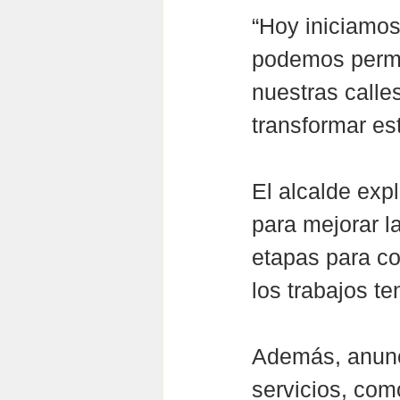
“Hoy iniciamos
podemos permit
nuestras calle
transformar est
El alcalde expl
para mejorar l
etapas para com
los trabajos t
Además, anunc
servicios, com