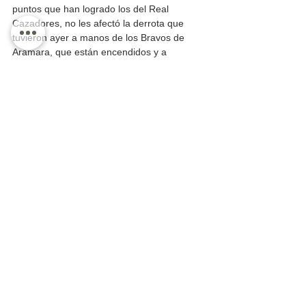
puntos que han logrado los del Real 
Cazadores, no les afectó la derrota que 
tuvieron ayer a manos de los Bravos de 
Aramara, que están encendidos y a 
diferencia del torneo anterior, hoy van muy 
bien en el cuarto lugar con 30 tumbando al 
Real Cazadores del tercer lugar, que se van 
hasta el quinto ya que los de abajo 
ganaron. Meza, Gerardo Ávalos y Guillermo 
Santana fueron los autores de los goles de 
Bravos. 
SIN JUGAR LUNAS Y CRISTALES 
SUBIERON AL CUARTO LUGAR. -
 Sin 
despeinarse Lunas y Cristales subieron 
hasta el cuarto lugar al llegar a los 30 
puntos, luego de adjudicarse el juego 
contra Menudería Chelo, que no hicieron 
acto de presencia a la cancha. 
REAL UNIÓN SE IMPUSO A BARRIO 