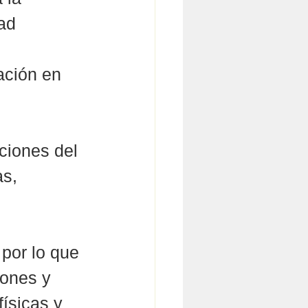
ad 
ación en 
ciones del 
s, 
por lo que 
iones y 
físicas y 