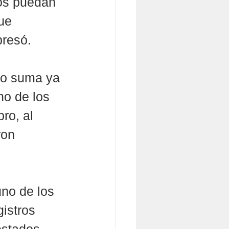
ños puedan 
ue 
presó.
io suma ya 
o de los 
ro, al 
ron 
uno de los 
istros 