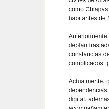
civiles de otr
como Chiapas 
habitantes de
Anteriormente,
debían traslad
constancias de
complicados, p
Actualmente, g
dependencias, 
digital, ademá
acompañamiento