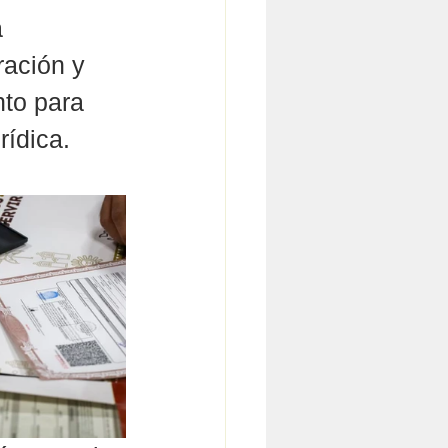
 
ración y 
nto para 
rídica.