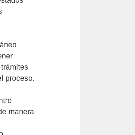
estados 
s 
ráneo 
ener 
 trámites 
l proceso.
ntre 
 de manera 
o, 