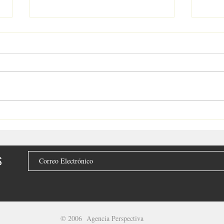
Gobierno de Bahía de
ESC
Banderas impulsa alianzas
INF
para la conservación del
jaguar
S
© 2006 Agencia Perspectiva