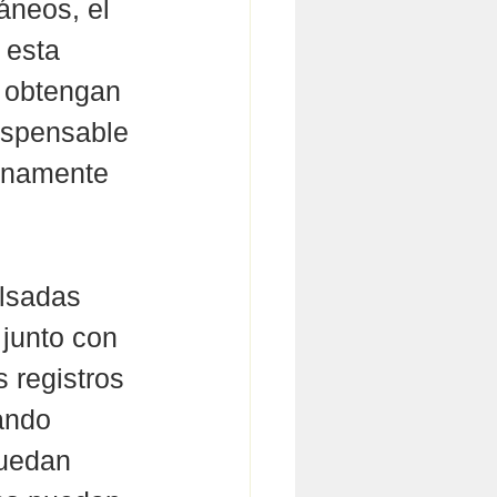
áneos, el 
 esta 
s obtengan 
ispensable 
lenamente 
ulsadas 
junto con 
 registros 
ando 
puedan 