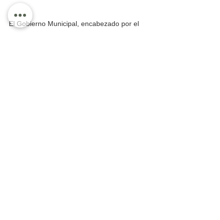
El Gobierno Municipal, encabezado por el 
presidente Héctor Santana, mantiene su 
compromiso de salvaguardar la integridad 
de las familias y continuará trabajando de 
forma permanente durante esta temporada 
de lluvias.
Información Policial
Ver todo
Entradas recientes