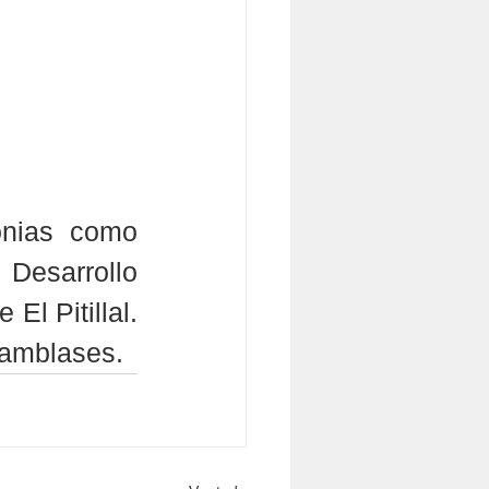
onias como 
Desarrollo 
l Pitillal. 
 Ramblases.