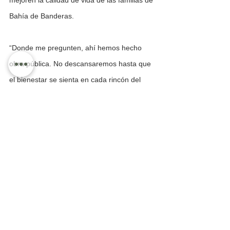
mejoren la calidad de vida de las familias de 
Bahía de Banderas.
“Donde me pregunten, ahí hemos hecho 
obra pública. No descansaremos hasta que 
el bienestar se sienta en cada rincón del 
municipio”, concluyó el presidente municipal.
Ver todo
Entradas recientes