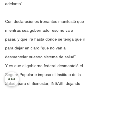
adelanto”.
Con declaraciones tronantes manifestó que 
mientras sea gobernador eso no va a 
pasar, y que irá hasta donde se tenga que ir 
para dejar en claro “que no van a 
desmantelar nuestro sistema de salud”
Y es que el gobierno federal desmanteló el 
Seguro Popular e impuso el Instituto de la 
Salud, para el Bienestar, INSABI, dejando 
sin atención médica y medicinas a la gente 
que no tiene seguridad social. Y después 
de ese fracaso se creó el IMSS Bienestar, al 
aceptar el gobierno el fracaso del INSABI.
Expresó Alfaro que “imagínense nomás que 