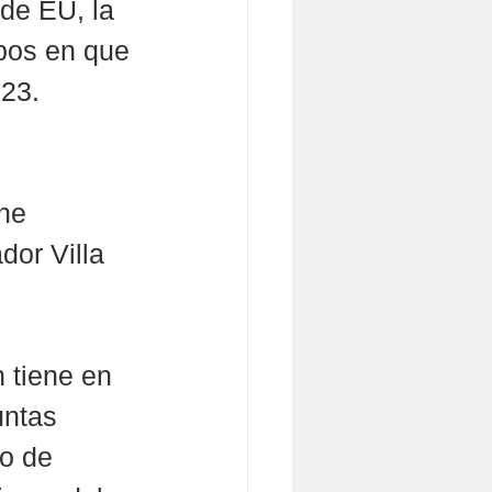
de EU, la 
pos en que 
023.
ne 
or Villa 
 tiene en 
untas 
o de 