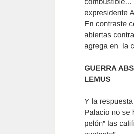
combustible...
expresidente 
En contraste c
abiertas contr
agrega en  la 
GUERRA ABSU
LEMUS
Y la respuest
Palacio no se h
pelón” las cali