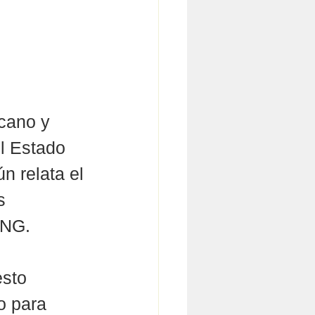
cano y 
l Estado 
 relata el 
s 
JNG.
sto 
o para 