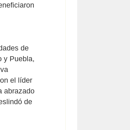
neficiaron 
idades de 
 y Puebla, 
iva 
n el líder 
ía abrazado 
eslindó de 