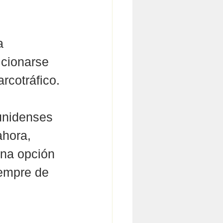
a 
cionarse 
rcotráfico.
unidenses 
hora, 
na opción 
iempre de 