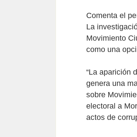
Comenta el per
La investigaci
Movimiento Ci
como una opció
“La aparición 
genera una ma
sobre Movimie
electoral a Mo
actos de corrup