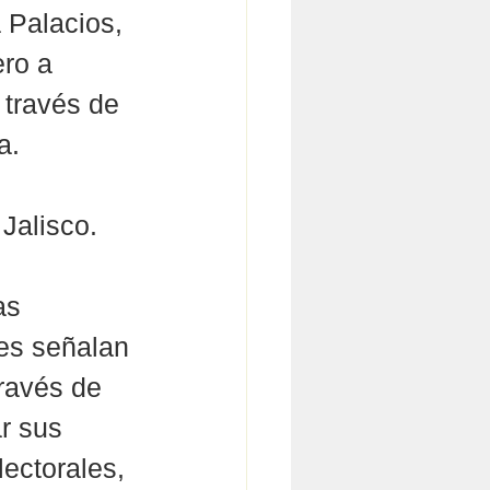
a Palacios, 
ero a 
 través de 
a.
Jalisco.
as 
es señalan 
ravés de 
r sus 
ectorales, 