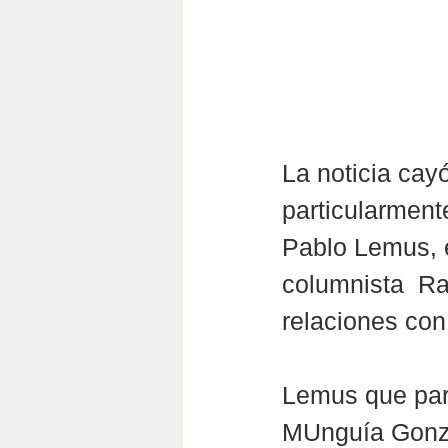
La noticia cay
particularment
Pablo Lemus, e
columnista  R
relaciones con
Lemus que para
MUnguía Gonzál