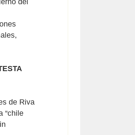
erno del 
iones 
ales, 
TESTA 
es de Riva 
 “chile 
in 