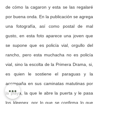
de cómo la cagaron y esta se las regalaré 
por buena onda. En la publicación se agrega 
una fotografía, así como postal de mal 
gusto, en esta foto aparece una joven que 
se supone que es policía vial, orgullo del 
rancho, pero esta muchacha no es policía 
vial, sino la escolta de la Primera Drama, si, 
es quien le sostiene el paraguas y la 
acompaña en sus caminatas matutinas por 
la playa, la que le abre la puerta y le pasa 
los kleenex, por lo que se confirma lo que 
siempre vimos, el alcalde se equivoca con la 
elección de su seguridad personal y la de su 
familia, porque obviamente todos andan 