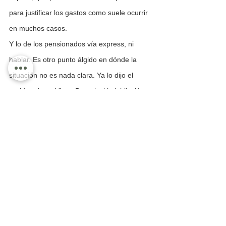
para justificar los gastos como suele ocurrir 
en muchos casos.
Y lo de los pensionados vía express, ni 
hablar. Es otro punto álgido en dónde la 
situación no es nada clara. Ya lo dijo el 
regidor electo Victor Bernal, si la jubilación 
es correcta procede, pero en los últimos 
años de la administración municipal, se han 
disparado a diestra y siniestra las 
jubilaciones como en ningún año, lo que se 
presta a elucubraciones.
Las dependencias municipales no deben 
poner trabas ni esconder la información, el 
equipo para la transición de Luis Ernesto 