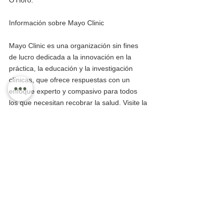
O’Horo.
Información sobre Mayo Clinic
Mayo Clinic es una organización sin fines 
de lucro dedicada a la innovación en la 
práctica, la educación y la investigación 
clínicas, que ofrece respuestas con un 
enfoque experto y compasivo para todos 
los que necesitan recobrar la salud. Visite la 
Red Informativa de Mayo Clinic para 
conocer otras noticias de Mayo Clinic. Para 
consultar información sobre la COVID-19, 
incluida la herramienta de seguimiento 
Mapa del coronavirus de Mayo Clinic, que 
ofrece un pronóstico de 14 días sobre las 
tendencias de la COVID-19, visite el centro 
de recursos de la COVID-19 de Mayo Clinic.
Regional