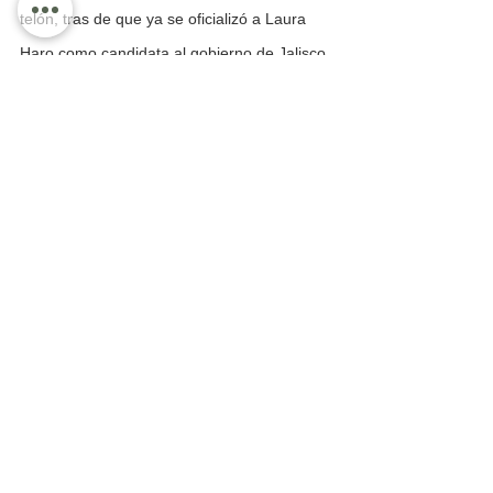
telón, tras de que ya se oficializó a Laura 
Haro como candidata al gobierno de Jalisco.
Bahía de Banderas
Taxi 075
La Opinión
Ver todo
Entradas recientes