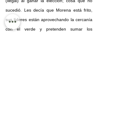
(ilegal) al ganar la elección; cosa que no 
sucedió. Les decía que Morena está frito, 
sus líderes están aprovechando la cercanía 
con el verde y pretenden sumar los 
esfuerzos para lograr algo sin darse cuenta 
del desgaste que ambos traen gracias a la 
huevonada del alcalde, la trácala del 
tesorero y la ignorancia del director de 
comunicación social del ayuntamiento verde.
Por otro lado el Movimiento Ciudadano que 
no tiene pies ni cabeza, no funciona por 
ningún lado. La situación en el emecé es tan 
grave que el mejor político de aquel partido 
en Puerto Vallarta es el mismísimo Luis 