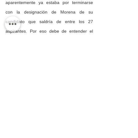
aparentemente ya estaba por terminarse 
con la designación de Morena de su 
candidato que saldría de entre los 27 
aspirantes. Por eso debe de entender el 
regidor de Morena en el Ayuntamiento 
vallartense Cecilio López Fernández, de 
militancia tradicional en la izquierda y 
comulgante con la doctrina López 
Obradorista,        que en política se juega 
así, tuvo fuertes calificativos contra Luis 
Ernesto, lo tachó de todo lo habido y por 
haber, culpándolo de llegar a un partido con 
el que no tiene identificación. Sin embargo, 
como se dice a quien le dan pan que llore. 
El diputado con licencia respondió a una 