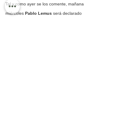
Tal y como ayer se los comente, mañana 
miércoles 
Pablo Lemus
 será declarado 
ganador de la elección de Jalisco por la 
Sala  Superior del Tribunal Electoral del 
Poder Judicial de la Federación.
O gana, que es una posibilidad del 90% o la 
elección se anula.
Mañana a partir de las 12:00 horas se 
resolverán alrededor de medio centenar de 
impugnaciones, y entre ellas se tratará la 
elección de Jalisco, en la que Morena 
buscará hasta lo último darle la vuelta al 
triunfo electoral de Movimiento Ciudadano.
El proyecto del magistrado Felipe Alfredo 
Fuentes Barrera, desecha los argumentos 