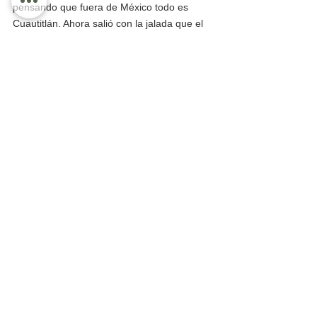
pensando que fuera de México todo es 
Cuautitlán. Ahora salió con la jalada que el 
profe Michel encabeza las encuestas de los 
candidatos a la presidencia municipal. Dice 
que la intención del voto lo señala adelante 
y se apoya en unas gráficas que a lo mejor 
las compró en Tepito, porque no aclara su 
autoría. Y aunque dice que “hay unidad” en 
Morena, la realidad es que no pueden 
controlar a Carla Esparza, quien hace 
política como candidata de Morena a la 
presidencia municipal bajo un documento 
del IEPC. 
Dio a conocer en la rueda de prensa que 
denunció a Movimiento Ciudadano y al 
Verde Ecologista, por la comisión de los 
delitos electorales,  aseguró que ya estaban 
las denuncias hechas, pero  no mostró 
documento alguno  que avalara su decir. Se 
comprometió a hacer llegar a los medios las 