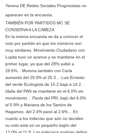
Yerena DE Redes Sociales Progresistas no 
aparecen en la encuesta.
TAMBIÉN POR PARTIDOS MC SE 
CONSERVA A LA CABEZA 
En la misma encuesta se da a conocer el 
voto por partido en que los números son 
muy similares, Movimiento Ciudadano con 
Lupita tuvo un avance y se mantiene en el 
primer lugar, ya que del 28% subió a 
28.6%... Morena también con Carla 
aumentó del 25.0% al 25.3… Luis Ernesto 
del verde Ecologista de 15.2 baja a 14.2… 
Idalia del PAN se mantiene en el 6.0% sin 
movimiento… Paola del PRI, bajó del 6.0% 
al 5.9% y Mariana de los Santos de 
Hagamos, del 2.4% pasó al 2.6%… En 
cuanto a los indeciso que aún no deciden 
su voto está en un pequeño bajón del 
12.0% al 11.9. Los indecisos podrían definir 