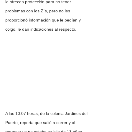
le ofrecen protección para no tener 
problemas con los Z´s, pero no les 
proporcionó información que le pedían y 
colgó, le dan indicaciones al respecto.
A las 10.07 horas, de la colonia Jardines del 
Puerto, reporta que salió a correr y al 
regresar ya no estaba su hijo de 13 años. 