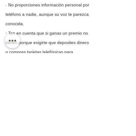
· No proporciones información personal por 
teléfono a nadie, aunque su voz te parezca 
conocida. 
· Ten en cuenta que si ganas un premio no 
tienen porque exigirte que deposites dinero 
o compres tarjetas telefónicas para 
entregártelo. 
· En los mensajes de contestadora y celular 
no grabes tu nombre ni apellidos. 
· Ten presente que la Secretaría de 
Gobernación no realiza ningún tipo de 
sorteos, ni juegos de azar. 
· Conoce la dirección y el teléfono de la 
escuela o trabajo de tus familiares. 