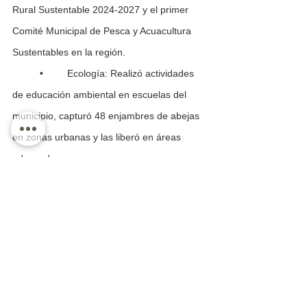
Rural Sustentable 2024-2027 y el primer 
Comité Municipal de Pesca y Acuacultura 
Sustentables en la región.
	•	Ecología: Realizó actividades 
de educación ambiental en escuelas del 
municipio, capturó 48 enjambres de abejas 
en zonas urbanas y las liberó en áreas 
adecuadas.
	•	Tránsito Municipal: Implementó 
dos operativos “Cero Tolerancia”, 
asegurando 45 motocicletas y aplicando 
281 infracciones, el 35% por no usar casco 
y el 20% por estacionarse en zonas 
prohibidas.