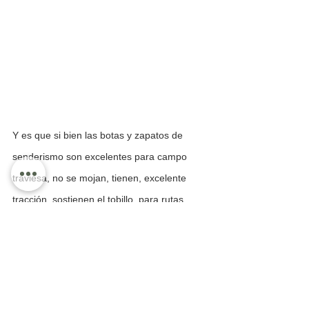
Y es que si bien las botas y zapatos de 
senderismo son excelentes para campo 
traviesa, no se mojan, tienen, excelente 
tracción, sostienen el tobillo, para rutas 
sobre pavimento y caminos empedrados 
son una tortura.
Y sí, en la cuarta jornada de camino, ya 
sobre largos tramos en laterales de 
carreteras o en empedrados, las botas me 