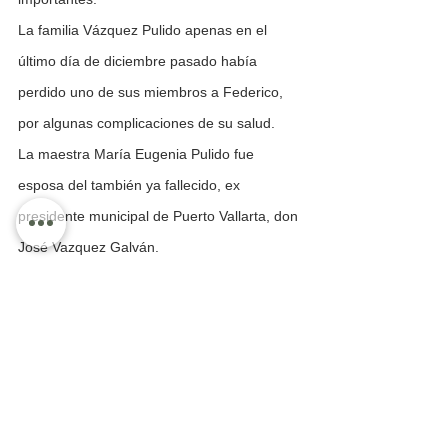
La familia Vázquez Pulido apenas en el 
último día de diciembre pasado había 
perdido uno de sus miembros a Federico, 
por algunas complicaciones de su salud.
La maestra María Eugenia Pulido fue 
esposa del también ya fallecido, ex 
presidente municipal de Puerto Vallarta, don 
José Vazquez Galván.
Hasta el día de su muerte, el pasado 3 de 
febrero, la Maestra María Eugenia 
mantenía bien sus facultades e inclusive 
estuvo platicando con sus familiares. Su 
muerte ocurrió momentos después cuando 
se acostó a descansar.