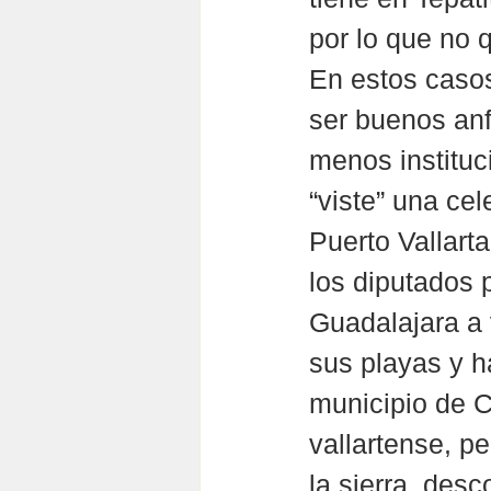
por lo que no 
En estos casos
ser buenos anf
menos instituc
“viste” una ce
Puerto Vallarta
los diputados 
Guadalajara a 
sus playas y ha
municipio de C
vallartense, p
la sierra, des