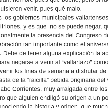
quisieron venir, pues qué malo.
 los gobiernos municipales vallartenses
itriones, y es que  no se puede negar, q
ionalmente la presencia del Congreso de
lebración tan importante como el aniversa
. Debe de tener alguna explicación la ac
para negarse a venir al “vallartazo” com
venir los fines de semana a disfrutar de 
sta de la “raicilla” bebida originaria del
abo Corrientes, muy arraigada entre los
ero que alguien endilgó su origen a un p
conociendo la historia y origen, que muc