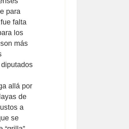
ienses 
e para 
fue falta 
ara los 
 son más 
s 
 diputados 
a allá por 
playas de 
ustos a 
que se 
“grilla” 