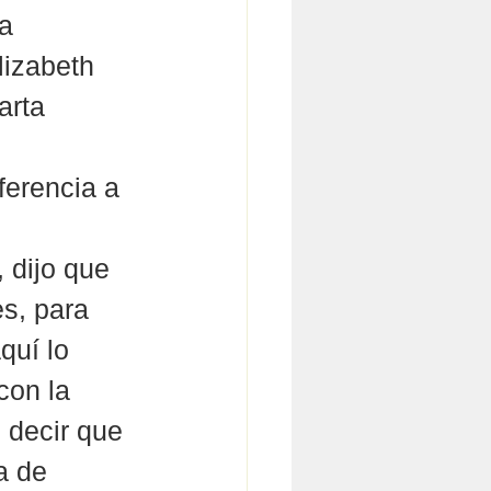
a 
lizabeth 
arta 
ferencia a 
 dijo que
s, para 
quí lo 
con la 
 decir que 
a de 