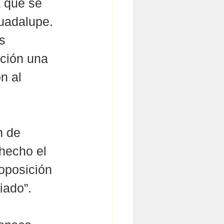
a que se 
uadalupe. 
s 
ación una 
n al 
n de 
hecho el 
oposición 
iado”. 