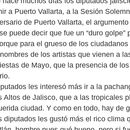
no hace muchos días los diputados jalisc
ir a Puerto Vallarta, a la Sesión Solemn
versario de Puerto Vallarta, el argumento 
se puede decir que fue un “duro golpe” p
porque para el grueso de los ciudadanos
 nombres de los artistas que vienen a la
Fiestas de Mayo, que la presencia de los
rio.
iputados les interesó más ir a la pachang
 Altos de Jalisco, que a las tropicales 
erida ciudad. Y como en todo, hay de g
s diputados les gustó más el rico clima 
tlán, hombre pues qué bueno, pero si fue 