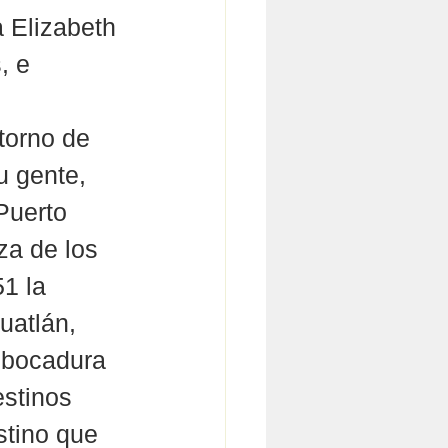
 Elizabeth 
, e 
torno de 
u gente, 
Puerto 
za de los 
1 la 
uatlán, 
mbocadura 
stinos 
stino que 