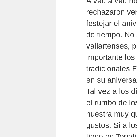
A ver, a ver, 
rechazaron ven
festejar el ani
de tiempo. No 
vallartenses, 
importante los
tradicionales 
en su aniversa
Tal vez a los d
el rumbo de los
nuestra muy qu
gustos. Si a lo
tiene en Tepati