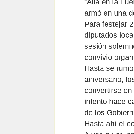
“Allá en la Fu
armó en una de
Para festejar 2
diputados loca
sesión solemne
convivio organi
Hasta se rumo
aniversario, lo
convertirse en
intento hace c
de los Gobiern
Hasta ahí el c