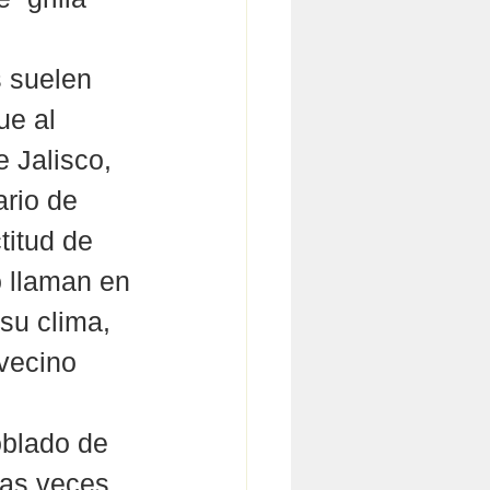
 suelen 
ue al 
 Jalisco, 
rio de 
titud de 
o llaman en 
su clima, 
 vecino 
 
oblado de 
has veces 