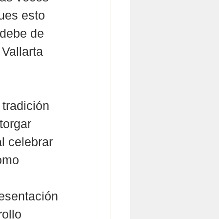
pues esto 
e debe de 
Vallarta 
tradición 
torgar 
l celebrar 
como 
resentación 
ollo 