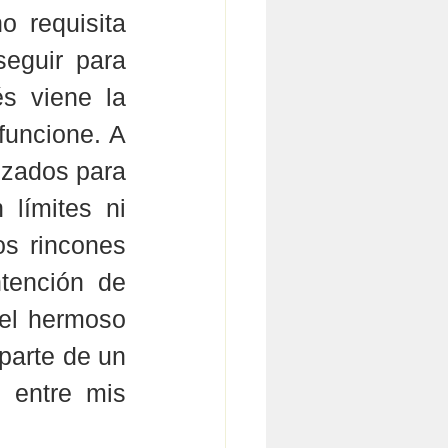
 requisita 
eguir para 
s viene la 
uncione. A 
izados para 
límites ni 
s rincones 
tención de 
el hermoso 
parte de un 
 entre mis 