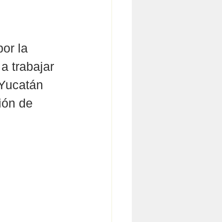
or la 
a trabajar 
 Yucatán 
ión de 