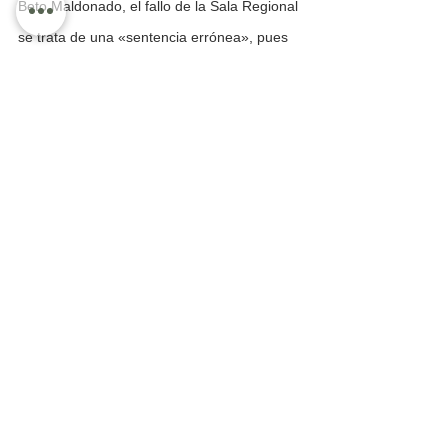
Beto Maldonado, el fallo de la Sala Regional 
se trata de una «sentencia errónea», pues 
se están cambiando las reglas ordinarias «a 
mitad del proceso». Maldonado dijo: 
“Siguiendo el argumento del magistrado 
presidente, la elección extraordinaria en 
estos términos se vuelve inequitativa, no 
sólo para un servidor, como actor y 
promovente del juicio para la protección de 
los derechos político –electorales del 
ciudadano, sino para todas las mujeres que 
quieran participar en el proceso, excepto la 
candidata de Movimiento Ciudadano”. 
Además, Maldonado reiteró que se están 
violentando sus derechos constitucionales 
de votar y ser votado. Sin embargo, el 