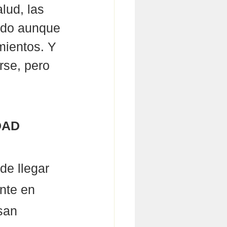
lud, las 
ado aunque 
mientos. Y 
rse, pero 
DAD
e llegar 
nte en 
san 