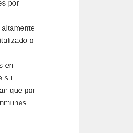
es por 
 altamente 
talizado o 
s en 
e su 
an que por 
inmunes.