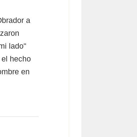
Obrador a 
izaron 
mi lado" 
 el hecho 
ombre en 