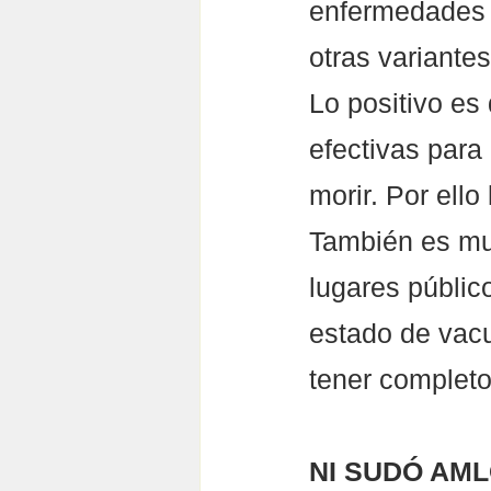
enfermedades m
otras variantes
Lo positivo es
efectivas para
morir. Por ell
También es muy
lugares públic
estado de vac
tener complet
NI SUDÓ AM