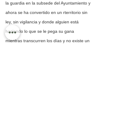
la guardia en la subsede del Ayuntamiento y 
ahora se ha convertido en un rterritorio sin 
ley, sin vigilancia y donde alguien está 
haciendo lo que se le pega su gana 
mientras transcurren los días y no existe un 
plan para el puerto.
Se cumplirá un mes y no se ha presentado 
un plan de trabajo para la presuntuosa 
fiesta de los 100 días. El ayuntamiento 
funciona por inercia, los jefes nadan de 
muertito y nadie le dice nada al alcalde 
mientras se pasea en su burbuja que lo 
protege y lo obnubila.